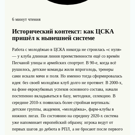
6 минут чтения
Исторический контекст: как ЦСКА
пришёл к нынешней системе
Работа с молодёжью в ЦСКА никогда не строилась «с нуля»
— у клуба длинная линия преемственности ещё со времён
Песчаной улицы и армейских спортрот. В 90‑е, когда всё
рушилось, детские команды жили впроголодь, тренеры
сами искали мячи и поля. Но именно тогда сформировалась
идея: без своей молодёжи клуб долго не протянет. В 2000‑х,
на фоне еврокубковых успехов основного состава, начали
постепенно вкладываться в базу, методики, селекцию. В
середине 2010‑х появилась более стройная вертикаль:
детские группы, академия, «молодёжка», фарм-клубы в
нижних лигах. По состоянию на середину 2020‑х система
уже напоминает европейский образец: игрока ведут от
первых шагов до дебюта в РПЛ, а не бросают после первого