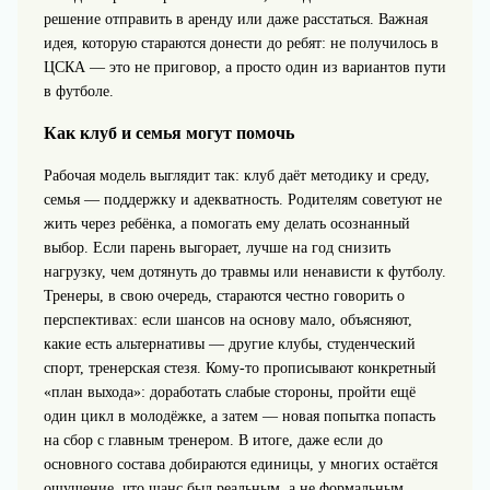
решение отправить в аренду или даже расстаться. Важная
идея, которую стараются донести до ребят: не получилось в
ЦСКА — это не приговор, а просто один из вариантов пути
в футболе.
Как клуб и семья могут помочь
Рабочая модель выглядит так: клуб даёт методику и среду,
семья — поддержку и адекватность. Родителям советуют не
жить через ребёнка, а помогать ему делать осознанный
выбор. Если парень выгорает, лучше на год снизить
нагрузку, чем дотянуть до травмы или ненависти к футболу.
Тренеры, в свою очередь, стараются честно говорить о
перспективах: если шансов на основу мало, объясняют,
какие есть альтернативы — другие клубы, студенческий
спорт, тренерская стезя. Кому‑то прописывают конкретный
«план выхода»: доработать слабые стороны, пройти ещё
один цикл в молодёжке, а затем — новая попытка попасть
на сбор с главным тренером. В итоге, даже если до
основного состава добираются единицы, у многих остаётся
ощущение, что шанс был реальным, а не формальным.