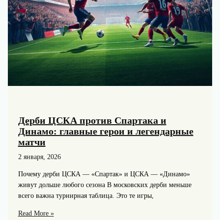
Дерби ЦСКА против Спартака и
Динамо: главные герои и легендарные
матчи
2 января, 2026
Почему дерби ЦСКА — «Спартак» и ЦСКА — «Динамо»
живут дольше любого сезона В московских дерби меньше
всего важна турнирная таблица. Это те игры,
Дерби
Read More »