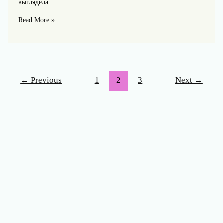
выглядела
ЦСКА
Read More »
и
сборная
России:
как
армейцы
←
Previous
1
2
3
Next
→
влияли
на
успехи
национальной
команды