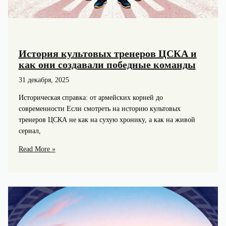
История культовых тренеров ЦСКА и
как они создавали победные команды
31 декабря, 2025
Историческая справка: от армейских корней до
современности Если смотреть на историю культовых
тренеров ЦСКА не как на сухую хронику, а как на живой
сериал,
История
Read More »
культовых
тренеров
ЦСКА
и
как
они