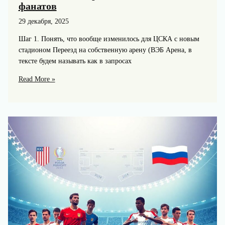
фанатов
29 декабря, 2025
Шаг 1. Понять, что вообще изменилось для ЦСКА с новым
стадионом Переезд на собственную арену (ВЭБ Арена, в
тексте будем называть как в запросах
ЦСКА
Read More »
на
новом
стадионе:
как
изменились
спорт,
бизнес
и
жизнь
фанатов