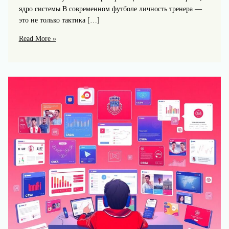
ядро системы В современном футболе личность тренера —
это не только тактика […]
Личность
Read More »
тренера
ЦСКА:
как
стиль
и
харизма
меняют
игру
и
атмосферу