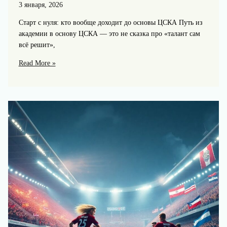
3 января, 2026
Старт с нуля: кто вообще доходит до основы ЦСКА Путь из
академии в основу ЦСКА — это не сказка про «талант сам
всё решит»,
Путь
Read More »
молодого
армейца:
как
воспитанники
академии
ЦСКА
пробиваются
в
основу