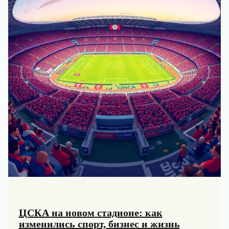
создавали
победные
команды
ЦСКА на новом стадионе: как
изменились спорт, бизнес и жизнь