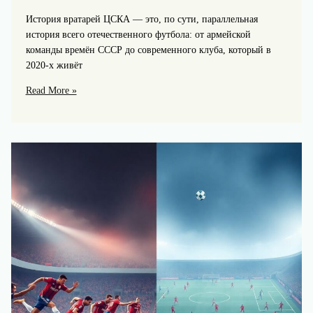
История вратарей ЦСКА — это, по сути, параллельная
история всего отечественного футбола: от армейской
команды времён СССР до современного клуба, который в
2020‑х живёт
Лучшие
Read More »
вратари
ЦСКА
в
истории:
от
советской
эпохи
до
наших
дней