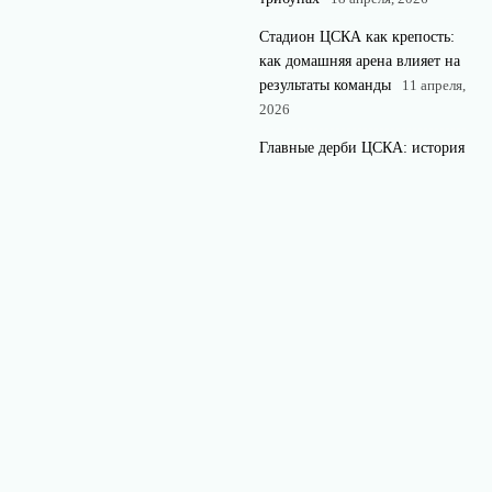
Стадион ЦСКА как крепость:
как домашняя арена влияет на
результаты команды
11 апреля,
2026
Главные дерби ЦСКА: история
противостояний со Спартаком,
Динамо и Локомотивом
4
апреля, 2026
© 2026 Топ ЦСКА
Все о лучших моментах и новостях московского
Блог
ЦСКА.
News
Аналитика