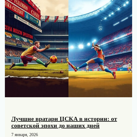
клуба
Лучшие вратари ЦСКА в истории: от
советской эпохи до наших дней
7 января, 2026