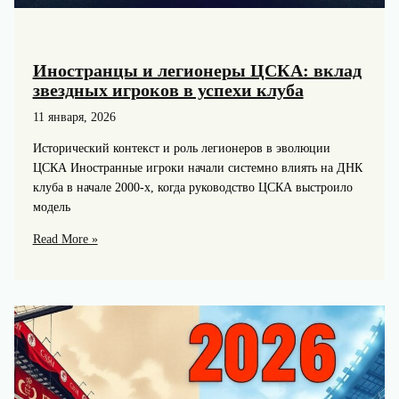
Иностранцы и легионеры ЦСКА: вклад
звездных игроков в успехи клуба
11 января, 2026
Исторический контекст и роль легионеров в эволюции
ЦСКА Иностранные игроки начали системно влиять на ДНК
клуба в начале 2000‑х, когда руководство ЦСКА выстроило
модель
Иностранцы
Read More »
и
легионеры
ЦСКА:
вклад
звездных
игроков
в
успехи