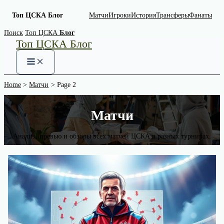
Топ ЦСКА Блог
Матчи
Игроки
История
Трансферы
Фанаты
Skip
Поиск
Топ ЦСКА
Блог
Топ ЦСКА Блог
to
content
Home
Матчи
Page 2
Матчи
Анализ, превью и обзоры всех матчей ЦСКА в разных турнирах.