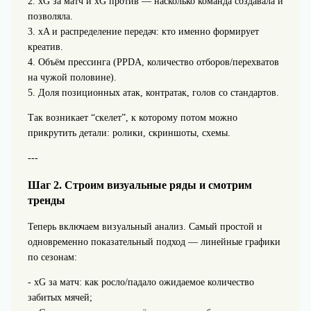
2. xG за матч и xG против — насколько команда создавала и
позволяла.
3. xA и распределение передач: кто именно формирует
креатив.
4. Объём прессинга (PPDA, количество отборов/перехватов
на чужой половине).
5. Доля позиционных атак, контратак, голов со стандартов.
Так возникает “скелет”, к которому потом можно
прикрутить детали: ролики, скриншоты, схемы.
---
Шаг 2. Строим визуальные ряды и смотрим
тренды
Теперь включаем визуальный анализ. Самый простой и
одновременно показательный подход — линейные графики
по сезонам:
- xG за матч: как росло/падало ожидаемое количество
забитых мячей;