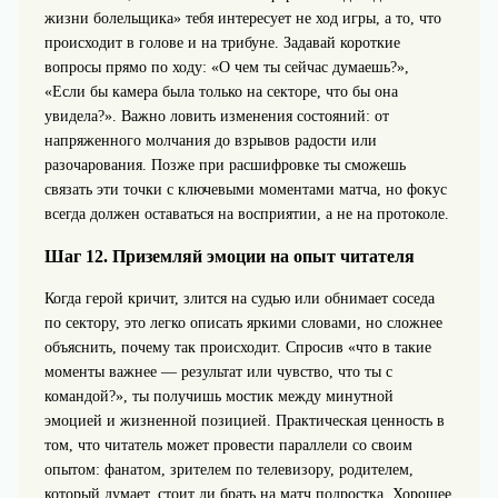
жизни болельщика» тебя интересует не ход игры, а то, что
происходит в голове и на трибуне. Задавай короткие
вопросы прямо по ходу: «О чем ты сейчас думаешь?»,
«Если бы камера была только на секторе, что бы она
увидела?». Важно ловить изменения состояний: от
напряженного молчания до взрывов радости или
разочарования. Позже при расшифровке ты сможешь
связать эти точки с ключевыми моментами матча, но фокус
всегда должен оставаться на восприятии, а не на протоколе.
Шаг 12. Приземляй эмоции на опыт читателя
Когда герой кричит, злится на судью или обнимает соседа
по сектору, это легко описать яркими словами, но сложнее
объяснить, почему так происходит. Спросив «что в такие
моменты важнее — результат или чувство, что ты с
командой?», ты получишь мостик между минутной
эмоцией и жизненной позицией. Практическая ценность в
том, что читатель может провести параллели со своим
опытом: фанатом, зрителем по телевизору, родителем,
который думает, стоит ли брать на матч подростка. Хорошее