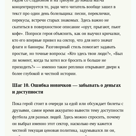
Рядом со стадионом и на трибуне до начала матча
концентрируется то, ради чего читатель вообще зашел в
текст про один день болельщика: песни, переклички,
перекусы, встречи старых знакомых. Здесь важно не
скатиться в поверхностное описание «орут, прыгают, пьют
кофе». Попроси героя объяснить, как он выучил кричалки,
кто его впервые привел на сектор, что для него значат
флаги и баннеры. Разговорный стиль помогает задавать
простые, но точные вопросы: «Кто здесь твои люди?», «Был
ли момент, когда ты хотел все бросить и больше не
приходить?» — именно такие реплики открывают двери к
более глубокой и честной истории.
Шаг 10. Ошибка новичков — забывать о деньгах
и доступности
Пока герой стоит в очереди за едой или обсуждает билеты с
друзьями, самое время аккуратно вывести тему доступности
футбола для разных людей. Здесь можно спросить, почему
он выбрал именно этот сектор, насколько ему кажется
честной текущая ценовая политика, задумывался ли он,