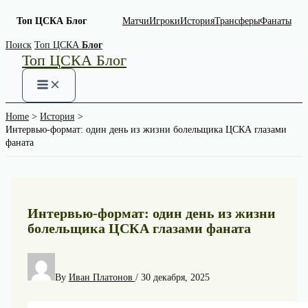
Топ ЦСКА Блог
Матчи
Игроки
История
Трансферы
Фанаты
Skip
Поиск
Топ ЦСКА
Блог
Топ ЦСКА Блог
to
content
Home
История
Интервью-формат: один день из жизни болельщика ЦСКА глазами
фаната
Интервью-формат: один день из жизни
болельщика ЦСКА глазами фаната
By
Иван Платонов
/
30 декабря, 2025