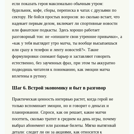
если показать героя максимально обычным утром:
будильник, кофе, сборы, переписка в чатах с друзьями по
сектору. Не бойся простых вопросов: во сколько встает, что
надевает первым делом, включает ли спортивные новости
или фанатские подкасты. Здесь хорошо работает
разговорный тон: не «опишите свои утренние привычки», а
«как у тебя выглядит утро матча, ты вообще высыпаешься
или сразу в телефон и ленту новостей?». Такие
формулировки снимают барьер и заставляют говорить
естественно, без заученных фраз, при этом ты аккуратно
подводишь читателя к пониманию, как эмоции матча
вплетены в рутину.
Шаг 6. Встрой экономику и быт в разговор
Практическая ценность интервью растет, когда герой не
только вспоминает эмоции, но и говорит о деньгах и
планировании. Спроси, как он решает, какие матчи
посетить, сколько тратит в среднем на день игры, почему
выбрал абонемент или разовые билеты. Мягко вытягивай
детали: следит ли он за акциями, как относится к